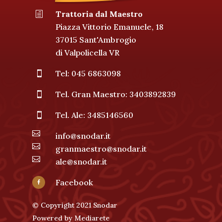
Trattoria dal Maestro
h
Piazza Vittorio Emanuele, 18
37015 Sant'Ambrogio
di Valpolicella VR
Tel: 045 6863098

Tel. Gran Maestro: 3403892839

Tel. Ale: 3485146560


info@snodar.it

granmaestro@snodar.it

ale@snodar.it
Facebook

© Copyright 2021 Snodar
Powered by
Mediarete