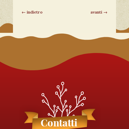
←
indietro
avanti
→