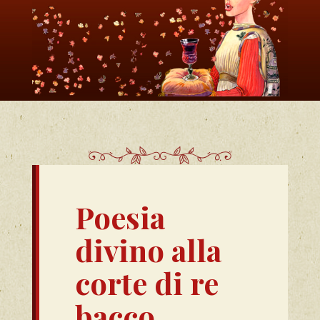
Poesia
divino alla
corte di re
bacco