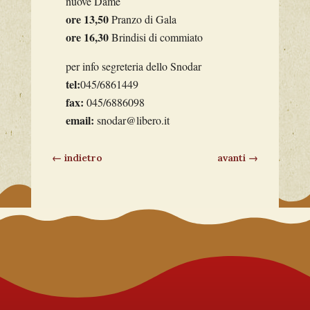
nuove Dame
ore 13,50
Pranzo di Gala
ore 16,30
Brindisi di commiato
per info segreteria dello Snodar
tel:
045/6861449
fax:
045/6886098
email:
snodar@libero.it
←
indietro
avanti
→