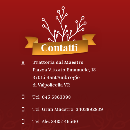
Trattoria dal Maestro
h
Piazza Vittorio Emanuele, 18
37015 Sant'Ambrogio
di Valpolicella VR
Tel: 045 6863098

Tel. Gran Maestro: 3403892839

Tel. Ale: 3485146560
