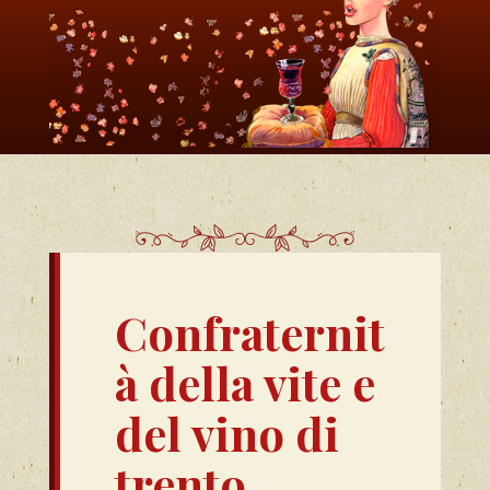
Confraternit
à della vite e
del vino di
trento