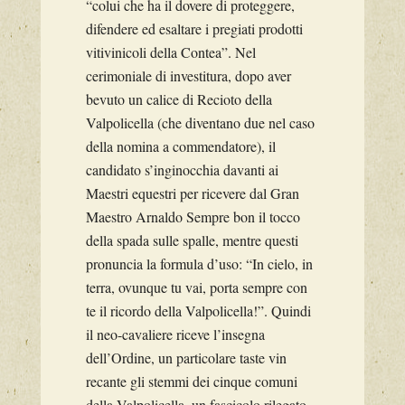
“colui che ha il dovere di proteggere,
difendere ed esaltare i pregiati prodotti
vitivinicoli della Contea”. Nel
cerimoniale di investitura, dopo aver
bevuto un calice di Recioto della
Valpolicella (che diventano due nel caso
della nomina a commendatore), il
candidato s’inginocchia davanti ai
Maestri equestri per ricevere dal Gran
Maestro Arnaldo Sempre bon il tocco
della spada sulle spalle, mentre questi
pronuncia la formula d’uso: “In cielo, in
terra, ovunque tu vai, porta sempre con
te il ricordo della Valpolicella!”. Quindi
il neo-cavaliere riceve l’insegna
dell’Ordine, un particolare taste vin
recante gli stemmi dei cinque comuni
della Valpolicella, un fascicolo rilegato